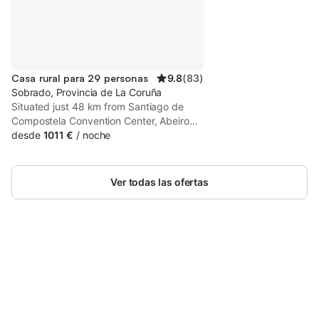
Casa rural para 29 personas
9.8
(
83
)
Sobrado, Provincia de La Coruña
Situated just 48 km from Santiago de
Compostela Convention Center, Abeiro
da loba provides accommodation in
desde
1011 €
/
noche
Madelos with access to a garden, a bar,
as well as full-day security. Guests can
benefit from a patio and an outdoor
Ver todas las ofertas
fireplace.
Ahorra hasta un 10% en muchos
Inicia sesión
alojamientos con tu cuenta.