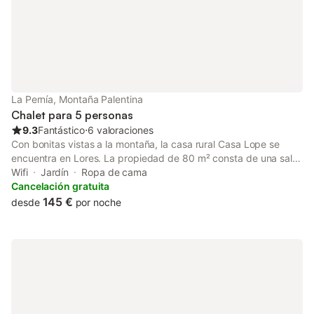
La Pernía, Montaña Palentina
Chalet para 5 personas
9.3
Fantástico
⋅
6 valoraciones
Con bonitas vistas a la montaña, la casa rural Casa Lope se
encuentra en Lores. La propiedad de 80 m² consta de una sala
de estar, una cocina, 3 dormitorios y 2 baños, por lo que puede
Wifi
Jardín
Ropa de cama
alojar a 5 personas. Los servicios adicionales incluyen Wi-Fi,
Cancelación gratuita
televisión y lavadora. Este alquiler vacacional ofrece un espacio
145 €
desde
por noche
exterior privado con jardín y barbacoa. Hay aparcamiento
gratuito en la calle. No se permiten mascotas, fumar ni celebrar
eventos. Se proporcionan toallas y sábanas. Este inmueble no
dispone de aire acondicionado.