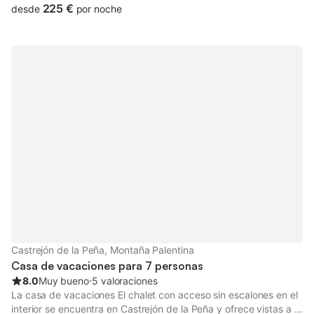
servicios adicionales incluyen Wi-Fi, televisión y lavadora.
225 €
desde
por noche
También hay una cuna disponible. Este alquiler vacacional
cuenta con un espacio exterior privado con jardín y barbacoa.
Hay aparcamiento gratuito en la calle. Se permite un máximo de
2 mascotas. No se permite fumar ni celebrar eventos. Este
inmueble no dispone de aire acondicionado. Se proporcionan
bicicletas. Este establecimiento ofrece un cómodo sistema de
auto check-in.
Castrejón de la Peña, Montaña Palentina
Casa de vacaciones para 7 personas
8.0
Muy bueno
⋅
5 valoraciones
La casa de vacaciones El chalet con acceso sin escalones en el
interior se encuentra en Castrejón de la Peña y ofrece vistas a la