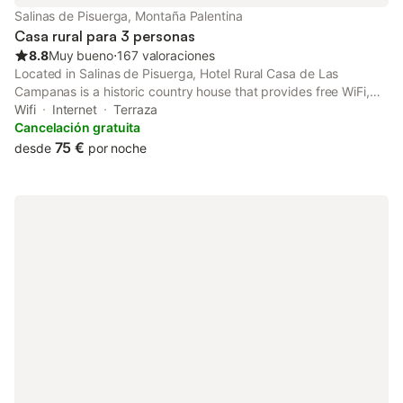
Salinas de Pisuerga, Montaña Palentina
Casa rural para 3 personas
8.8
Muy bueno
⋅
167 valoraciones
Located in Salinas de Pisuerga, Hotel Rural Casa de Las
Campanas is a historic country house that provides free WiFi,
and guests can enjoy an open-air bath and free bikes.
Wifi
Internet
Terraza
Cancelación gratuita
75 €
desde
por noche