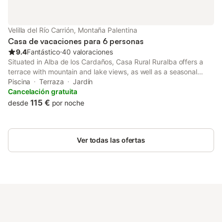
Velilla del Río Carrión, Montaña Palentina
Casa de vacaciones para 6 personas
9.4
Fantástico
⋅
40 valoraciones
Situated in Alba de los Cardaños, Casa Rural Ruralba offers a
terrace with mountain and lake views, as well as a seasonal
outdoor pool, hot tub and open-air bath. This property offers
Piscina
Terraza
Jardín
access to table tennis, darts and free private parking.
Cancelación gratuita
115 €
desde
por noche
Ver todas las ofertas