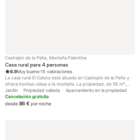
Castrejón de la Peña, Montaña Palentina
Casa rural para 4 personas
8.9
Muy bueno
⋅
15 valoraciones
La casa rural El Colono está situada en Castrejón de la Peña y
ofrece bonitas vistas a la montaña. La propiedad, de 56 m²,
consta de una sala de estar, una cocina, 2 dormitorios y 2
Jardín
Propiedad vallada
Aparcamiento en la propiedad
baños, por lo que puede alojar hasta 4 personas. Entre los
Cancelación gratuita
servicios adicionales se incluyen televisión, lavadora, libros y
86 €
desde
por noche
juguetes para niños. También hay una cuna disponible. Este
alojamiento no dispone de Wi-Fi, aire acondicionado ni toallas.
Disfrute del espacio exterior privado, que cuenta con un
encantador jardín y una barbacoa, perfectos para relajarse al
aire libre. El alojamiento es una base ideal para realizar