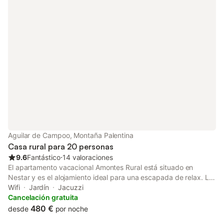
plaza de aparcamiento disponible en la propiedad y hay
aparcamiento gratuito disponible en la calle. No se permiten
mascotas, fumar ni celebrar eventos. Este inmueble no dispone
de aire acondicionado. La propiedad no tiene escalones en el
interior.
Aguilar de Campoo, Montaña Palentina
Casa rural para 20 personas
9.6
Fantástico
⋅
14 valoraciones
El apartamento vacacional Amontes Rural está situado en
Nestar y es el alojamiento ideal para una escapada de relax. La
propiedad de 2 plantas consta de una sala de estar con sofá
Wifi
Jardín
Jacuzzi
cama para una persona, una cocina bien equipada, 6
Cancelación gratuita
dormitorios y 3 baños, por lo que puede acomodar a 20
480 €
desde
por noche
personas. Los servicios adicionales incluyen Wi-Fi, televisión y