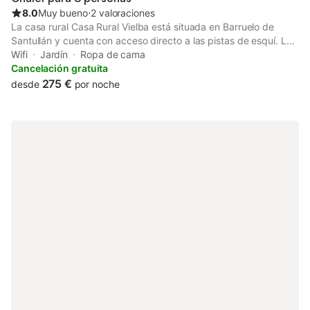
8.0
Muy bueno
⋅
2 valoraciones
La casa rural Casa Rural Vielba está situada en Barruelo de
Santullán y cuenta con acceso directo a las pistas de esquí. La
propiedad de 100 m² consta de un salón, 4 dormitorios y 4
Wifi
Jardín
Ropa de cama
cuartos de baño, por lo que puede alojar a 8 personas. Los
Cancelación gratuita
servicios adicionales incluyen Wi-Fi con un espacio de trabajo
275 €
desde
por noche
dedicado para la oficina en casa, una televisión, así como una
lavadora. También hay una cuna disponible. Este
establecimiento dispone de una zona exterior privada con
jardín, terraza cubierta, balcón y barbacoa. No se permiten
mascotas, fumar ni celebrar eventos. Este inmueble no dispone
de aire acondicionado.