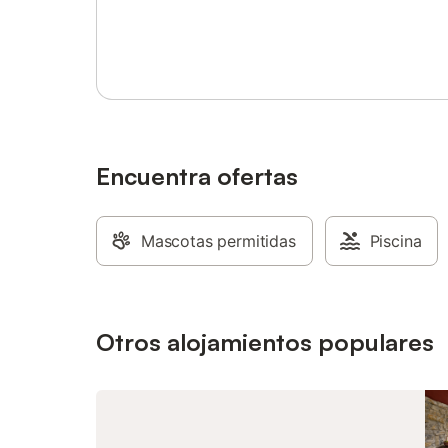
El entorn
Inicia sesión o regístrate
Colunga c
podrá dis
tranquili
tiene acce
Libardón.
y montañ
exterior 
Lastres. 
Encuentra ofertas
Sella en
mascotas
Mascotas permitidas
Piscina
Otros alojamientos populares