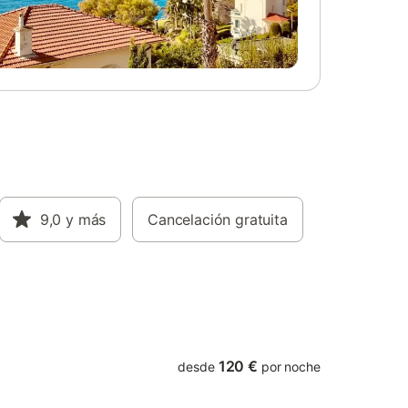
primera planta donde se encuentran 3
che. No
dormitorios con camas de 1,50 y 1,35. Dos
fiestas.
de los dormitorios tienen salida al
corredor. Completa la planta un baño con
bañera. La casa cuenta con wifi gratuito,
en el exterior zona de barbacoa con mesa
y bancos para disfrutar de las comidas en
verano. zona de aparcamiento y juegos.
9,0
y más
Cancelación gratuita
120 €
desde
por noche