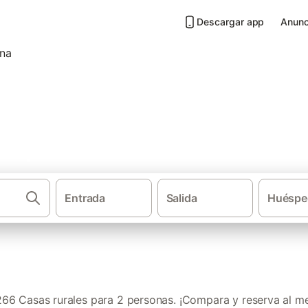
Descargar app
Anunc
a 2 personas en Costa Oriental
Entrada
Salida
Huéspe
·
·
Casas rurales
Asturias
Casas rurales 
6 Casas rurales para 2 personas. ¡Compara y reserva al me