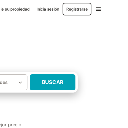
ie su propiedad
Inicia sesión
Registrarse
 Asturiana
BUSCAR
des
para 2 personas Costa Oriental Asturiana
jor precio!