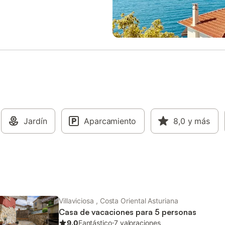
o La casa se encuentra en
100km. Wifi gratuito Zona de
erca de todos los servicios. Aquí
aparcamiento y garaje para 1 co
frutar de total intimidad y
se permiten grupos de jóvenes ni 
dad en un entorno natural. El patio
so a la finca, a orillas del río
 Actividades y atracciones Playa
a. Museo Jurásico con zona
para niños. Puerto deportivo de
Mirador del Fito. Descenso del
 canoas. No se permiten
.
Jardín
Aparcamiento
8,0
y más
Villaviciosa , Costa Oriental Asturiana
Casa de vacaciones para 5 personas
9.0
Fantástico
⋅
7 valoraciones