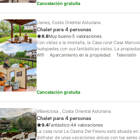
Cancelación gratuita
libre y comer al aire libre. La propiedad está ubic
maravillosas vistas a la ría de Villaviciosa. La play
plazas de aparcamiento disponibles en la propied
gratuito disponible en la calle. No se permiten mas
Llanes, Costa Oriental Asturiana
eventos.
Chalet para 4 personas
8.8
Muy bueno
⋅
5 valoraciones
Con vistas a la montaña, la Casa rural Casa Marcos
huéspedes con sus fantásticas vistas. La propieda
sala de estar, una cocina, 2 dormitorios y 1 baño, a
Wifi
Aparcamiento en la propiedad
Televisión
lo que puede alojar a 4 personas. Los servicios adic
velocidad (apto para videollamadas), televisión y 
disponible una cuna y una trona. Este alojamiento n
acondicionado. La casa rural cuenta con una terra
relajarse por la noche. Este alquiler de vacaciones
Cancelación gratuita
exterior compartida con jardín y zona de barbacoa
en la playa y hay una pista de tenis a 15 minutos a
aparcamiento disponible en la propiedad y hay apa
en la calle. No se permiten mascotas ni celebrar ev
Villaviciosa , Costa Oriental Asturiana
Chalet para 4 personas
9.4
Fantástico
⋅
44 valoraciones
La casa rural La Casina Del Fresnu está situada en 
disfrutar de unas vacaciones únicas con tus seres 