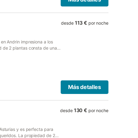
ada en una zona residencial con
a de Rodiles está a 7 km. Hay 3
ad y hay aparcamiento
cotas, fumar ni celebrar
113 €
desde
por noche
 en Andrin impresiona a los
d de 2 plantas consta de una
sí como un aseo adicional, por
ionales incluyen Wi-Fi de alta
lavadora. También hay
o dispone de: aire
za descubierta privada para
 ofrece acceso a una zona
Más detalles
. La propiedad está ubicada
 pie. Hay una plaza de
rcamiento gratuito disponible
entos.
130 €
desde
por noche
Asturias y es perfecta para
queridos. La propiedad de 2