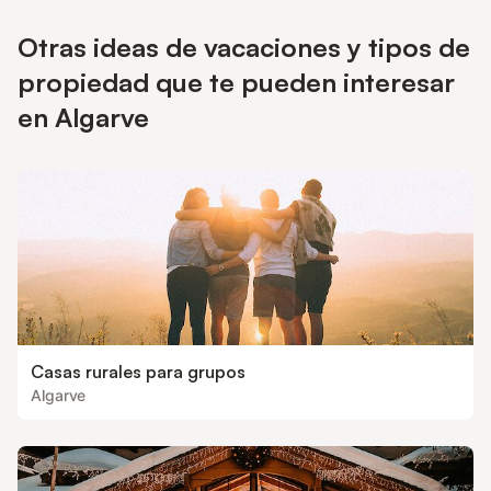
todo, un famoso mercado algarvío. Sus encantadoras áreas de
estar y su excelente ubicación la convierten en la opción
Otras ideas de vacaciones y tipos de
perfecta para una escapada familiar o una reunión con amigos.
propiedad que te pueden interesar
en Algarve
Casas rurales para grupos
Algarve