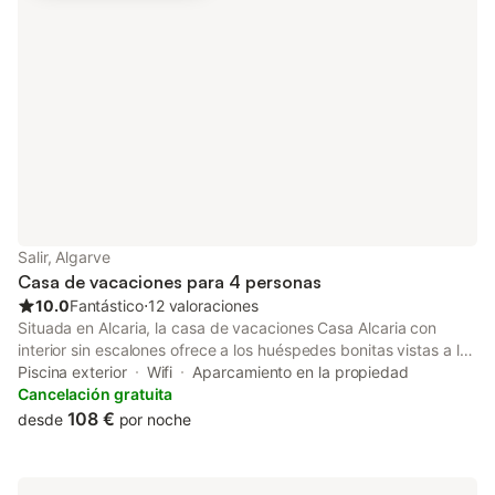
Salir, Algarve
Casa de vacaciones para 4 personas
10.0
Fantástico
⋅
12 valoraciones
Situada en Alcaria, la casa de vacaciones Casa Alcaria con
interior sin escalones ofrece a los huéspedes bonitas vistas a la
montaña. La propiedad de 85 m² consta de una sala de estar,
Piscina exterior
Wifi
Aparcamiento en la propiedad
una cocina, 2 dormitorios y 1 baño, por lo que puede alojar a 4
Cancelación gratuita
personas. Los servicios adicionales incluyen Wi-Fi, una smart TV
108 €
desde
por noche
con servicios de streaming, aire acondicionado, una lavadora,
toallas de playa/piscina, así como libros y juguetes para niños.
Además, hay una mesa de ping-pong a su disposición. También