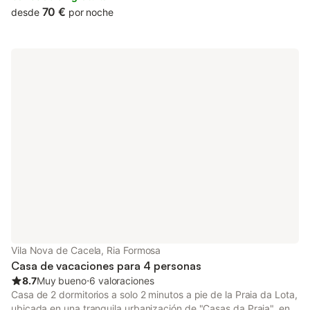
ideal para relajaros y disfrutar de la tranquilidad del campo.
70 €
desde
por noche
Disfrutad de la piscina exterior compartida y el jardín en Casa
de Campo Vale do Asno en Castro Marim. Tenéis a vuestra
disposición una ducha exterior para mayor comodidad. Hay 14
plazas de aparcamiento disponibles en el recinto. No se
permiten eventos. El alojamiento es solo para adultos.
Vila Nova de Cacela, Ria Formosa
Casa de vacaciones para 4 personas
8.7
Muy bueno
⋅
6 valoraciones
Casa de 2 dormitorios a solo 2 minutos a pie de la Praia da Lota,
ubicada en una tranquila urbanización de "Casas da Praia", en