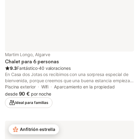
centro histórico, el puente romano que
cruza
Martim Longo, Algarve
Chalet para 6 personas
9.3
Fantástico
⋅
40 valoraciones
En Casa dos Jotas os recibimos con una sorpresa especial de
bienvenida, porque creemos que una buena estancia empieza
desde el primer momento. Las familias con niños sois
Piscina exterior
Wifi
Aparcamiento en la propiedad
bienvenidas. Se admiten mascotas. Hay Wi-Fi disponible, apto
90 €
desde
por noche
para videollamadas. La propiedad cuenta con aparcamiento
Ideal para familias
privado gratuito en la calle. Tanto el acceso como el interior no
tienen escalones.
Anfitrión estrella