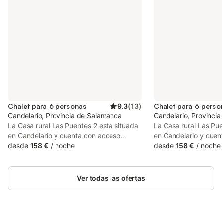
Chalet para 6 personas
9.3
(
13
)
Chalet para 6 perso
Candelario, Provincia de Salamanca
Candelario, Provinci
La Casa rural Las Puentes 2 está situada
La Casa rural Las Pue
en Candelario y cuenta con acceso
en Candelario y cuen
directo a las pistas de esquí. La
desde
158 €
/
noche
directo a las pistas d
desde
158 €
/
noche
propiedad de 2 plantas consta de una
propiedad de 2 plant
sala de estar, una cocina bien equipada,
sala de estar, una co
3 dormitorios y 2 baños, por lo que
3 dormitorios y 2 bañ
Ver todas las ofertas
puede acomodar a 6 personas. Los
puede acomodar a 6 
servicios adicionales incluyen Wi-Fi de
servicios adicionales
alta velocidad (apto para videollamadas),
alta velocidad (apto 
televisión y lavadora. También hay una
televisión y lavador