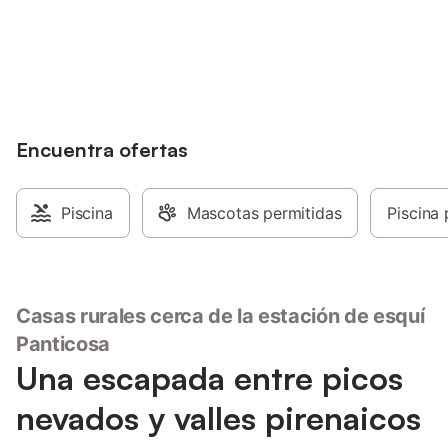
Ahorra hasta un 10% en muchos
Inicia sesión
alojamientos con tu cuenta.
Encuentra ofertas
Piscina
Mascotas permitidas
Piscina 
Casas rurales cerca de la estación de esquí
Panticosa
Una escapada entre picos
nevados y valles pirenaicos