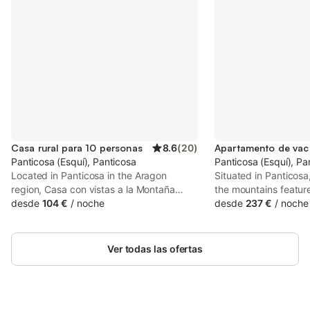
Casa rural para 10 personas
8.6
(
20
)
Panticosa (Esquí), Panticosa
Panticosa (Esquí), Pa
Located in Panticosa in the Aragon
Situated in Panticosa
region, Casa con vistas a la Montaña
the mountains featu
features a patio. This property offers
desde
104 €
/
noche
within 50 km of Peña
desde
237 €
/
noche
access to a balcony, free private parking
Free WiFi is availabl
and free WiFi. The property is non-
property and Lacuniac
smoking and is situated 12 km from
13 km away. The apar
Ver todas las ofertas
Lacuniacha Wildlife Park.
1 bathroom.