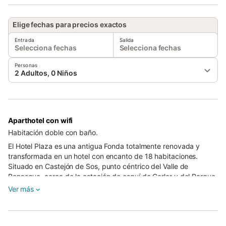
Elige fechas para precios exactos
Entrada
Salida
Selecciona fechas
Selecciona fechas
Personas
2 Adultos, 0 Niños
Aparthotel con wifi
Habitación doble con baño.
El Hotel Plaza es una antigua Fonda totalmente renovada y
transformada en un hotel con encanto de 18 habitaciones.
Situado en Castejón de Sos, punto céntrico del Valle de
Benasque, cerca de la estación de esquí de Cerler y del Parque
Posets Maladeta. Su ubicación permite visitar otros valles del
Ver más
Pirineo, asi como realizar todo tipo de actividades relacionadas
con la naturaleza. Rodeado de jardín y terraza, también dispone
de parking propio. Paredes pintadas con trampantojos, rincones