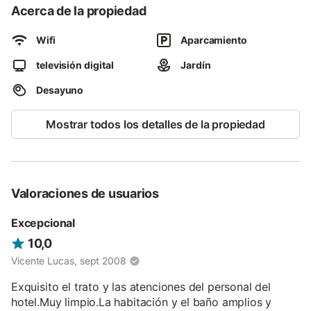
cálidos y acogedores que crean un ambiente tranquilo para
Acerca de la propiedad
descansar. Todas las habitaciones tienen baño completo,
televisión y teléfono. Conexión a Internet. Habitaciones
Wifi
Aparcamiento
especiales equipadas con televisión LCD, hidromasaje.
Habitaciones adaptadas para discapacitados. Bienvenidos.
televisión digital
Jardín
Desayuno
Mostrar todos los detalles de la propiedad
Valoraciones de usuarios
Excepcional
10,0
Vicente Lucas, sept 2008
Exquisito el trato y las atenciones del personal del
hotel.Muy limpio.La habitación y el baño amplios y