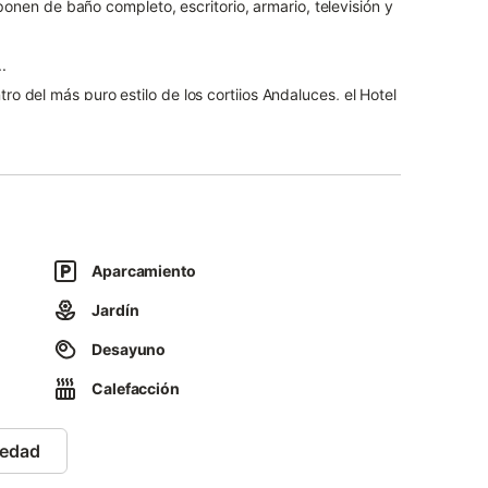
nen de baño completo, escritorio, armario, televisión y
.
de la A- 92 a tan solo 30 minutos de Granada y 50 de
 Huetor Tajar, cuna del esparrago triguero. Su proximidad
os de todo tipo, centro de salud, entidades bancarias,
 o parque de las ciencias de Granada asi como a las
as ellas con calefación, telefono, Tv, aire acondicionado
ño patio andaluz, una terraza jardín con barbacoa para
Aparcamiento
nte donde podrá degustar nuestras especialidades
Jardín
sta el delicioso esparrago de Huetor Tajar o las carnes
Desayuno
Calefacción
iedad