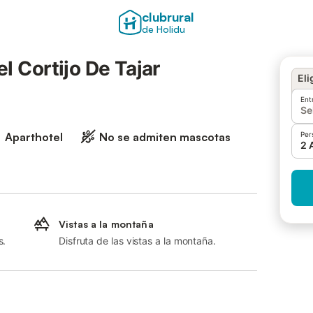
clubrural
de Holidu
l Cortijo De Tajar
Eli
Ent
Se
Aparthotel
No se admiten mascotas
Per
2 
Vistas a la montaña
s.
Disfruta de las vistas a la montaña.