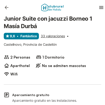
clubrural
de Holidu
Junior Suite con jacuzzi Borneo 1
Masía Durbá
9,6
•
Fantástico
33 valoraciones
•
Castellnovo, Provincia de Castellón
2 Personas
1 Dormitorio
Aparthotel
No se admiten mascotas
Wifi
Aparcamiento gratuito
Aparcamiento gratuito en las instalaciones.