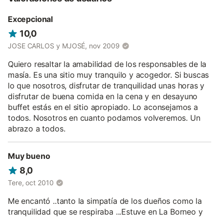
autor y los siempre tradicionales arroces y carnes a la brasa.
Excepcional
Por la noche disfrute de una copa en el patio enclaustrado de la
masía o en la intimidad de la terraza de su habitación.
10,0
En el pequeño hotel Masía Durbá, el viajero deja atrás las prisas
JOSE CARLOS y MJOSÉ, nov 2009
y el estrés de la vida cotidiana, abrigado por los ancianos muros
Quiero resaltar la amabilidad de los responsables de la
de piedra, por los cálidos recercados de rodeno que tanta
masía. Es una sitio muy tranquilo y acogedor. Si buscas
fuerza imprimen al conjunto, destilando tranquilidad y
recogimiento.
lo que nosotros, disfrutar de tranquilidad unas horas y
disfrutar de buena comida en la cena y en desayuno
Esa paz exclusiva de los edificios centenarios que han
buffet estás en el sitio apropiado. Lo aconsejamos a
presenciado sobrios el paso de los tiempos.
todos. Nosotros en cuanto podamos volveremos. Un
abrazo a todos.
Muy bueno
8,0
Tere, oct 2010
Me encantó ..tanto la simpatía de los dueños como la
tranquilidad que se respiraba ...Estuve en La Borneo y