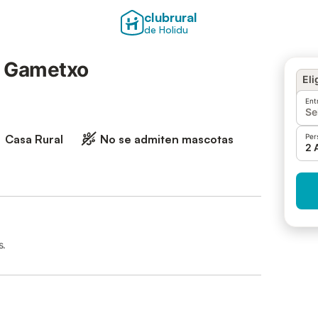
clubrural
de Holidu
l Gametxo
Eli
Ent
Se
Casa Rural
No se admiten mascotas
Per
2 
s.