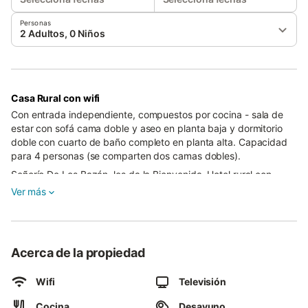
Personas
2 Adultos, 0 Niños
Casa Rural con wifi
Con entrada independiente, compuestos por cocina - sala de
estar con sofá cama doble y aseo en planta baja y dormitorio
doble con cuarto de baño completo en planta alta. Capacidad
para 4 personas (se comparten dos camas dobles).
Señorío De Los Bazán, les da la Bienvenida. Hotel rural con
encanto, ubicado en Palacios de la Valduerna (León), a 5 Km.
Ver más
de La Bañeza, 15 Km. de Astorga y 47 Km. de León. Cómodo
acceso desde la autovía A6 (Madrid - La Coruña), en la salida
306. Consta de 9 confortables habitaciones, 1 de ellas con
categoría de suite, 2 triples y el resto dobles. Todas ellas con
Acerca de la propiedad
baño completo con secador de pelo y espejo de aumento,
climatización y TV. Cuenta además con 3 apartamentos tipo
Wifi
Televisión
dúplex con entrada independiente, con cuarto de baño y aseo,
cocina y amplia zona de estar con capacidad de hasta 4
Cocina
Desayuno