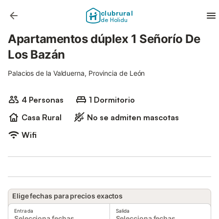
clubrural
de Holidu
Apartamentos dúplex 1 Señorío De
Los Bazán
Palacios de la Valduerna, Provincia de León
4 Personas
1 Dormitorio
Casa Rural
No se admiten mascotas
Wifi
Elige fechas para precios exactos
Entrada
Salida
Selecciona fechas
Selecciona fechas