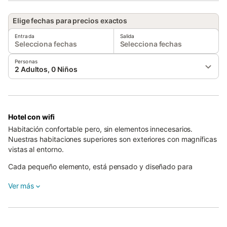
Elige fechas para precios exactos
Entrada
Salida
Selecciona fechas
Selecciona fechas
Personas
2 Adultos, 0 Niños
Hotel con wifi
Habitación confortable pero, sin elementos innecesarios.
Nuestras habitaciones superiores son exteriores con magníficas
vistas al entorno.
Cada pequeño elemento, está pensado y diseñado para
encontrar el verdadero significado de lo importante ¡Tu y los
Ver más
tuyos!.
Está situado en la comarca de La Noguera en pleno Prepirineo
Leridano, en un marco de espectacular belleza natural y con
infinidad de recursos culturales, rodeado por los lagos y