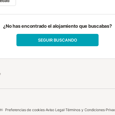
iedad
pedidas de solteros y solteras...
para 10 ó 12 personas (opcional sofa-cama y
 salón comedor de 40 m2 para uso y disfrute de los
ndas, frigo, cafetera, horno, lavadora, vajilla y todo lo
¿No has encontrado el alojamiento que buscabas?
onas de arbolado de sombra para el descanso de los
SEGUIR BUSCANDO
 grande con parrillas y de obra, piscina privada de
rcamiento dentro de la finca...
venida.
e
bH
·
Preferencias de cookies
·
Aviso Legal
·
Términos y Condiciones
·
Priva