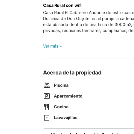
Casa Rural con wifi
Casa Rural El Caballero Andante de estilo caste
Dulcinea de Don Quijote, en el paraje la caden
esta ubicada dentro de una finca de 3000m2, en
privadas, reuniones familiares, cumpleaños, d
La casa de 200m2, dispone de 5 habitaciones 
Ver más
salón comedor muy grande para uso y disfrute d
electrodomésticos y todo lo necesario para co
caldera de fuel.
Acerca de la propiedad
En el exterior dispone de dos terrazas con mes
para el descanso de los clientes, jardín con c
Piscina
Barbacoa grande de obra con parrillas, fregade
solarium, tumbonas y protegida con valla, apar
Aparcamiento
cerrada con setos y arboles.Casa Rural El Caba
Cocina
">.
Lavavajillas
Casa Rural El Caballero Andante de estilo caste
Dulcinea de Don Quijote, en el paraje la caden
esta ubicada dentro de una finca de 3000m2, en