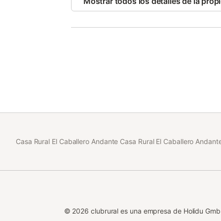
Mostrar todos los detalles de la prop
privadas, reuniones familiares, cumpleaños, des
La casa de 200m2, dispone de 5 habitaciones 
supletorias), dos baños, salón con chimenea y
clientes, cocina completa (vitroceramica, microo
necesario de una cocina), calefacción...
En el exterior dispone de dos terrazas, tres z
clientes, jardin y muebles, columpios, barbacoa
16x8m. con solarium y protegida con valla, apa
Casa Rural El Caballero Andante, les da la Bien
Casa Rural El Caballero Andante Casa Rural El Caballero Andant
©
2026
clubrural es una empresa de Holidu Gm