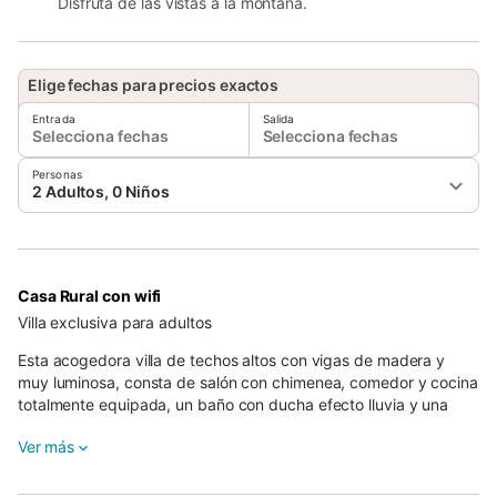
Disfruta de las vistas a la montaña.
Elige fechas para precios exactos
Entrada
Salida
Selecciona fechas
Selecciona fechas
Personas
2 Adultos, 0 Niños
Casa Rural con wifi
Villa exclusiva para adultos
Esta acogedora villa de techos altos con vigas de madera y
muy luminosa, consta de salón con chimenea, comedor y cocina
totalmente equipada, un baño con ducha efecto lluvia y una
habitación doble con vistas a la piscina y el jardín privado.
Ver más
En la terraza podrás disfrutar del sol relajadamente en las
hamacas o de una barbacoa al lado de la piscina climatizada de