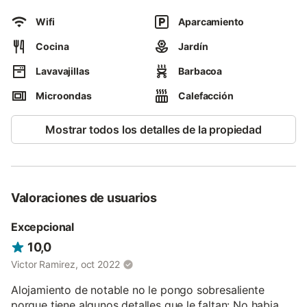
habitaciones dobles y una matrimonial.
Wifi
Aparcamiento
La casa también dispone de un amplio porche cubierto con
mesas, una excelente barbacoa y una zona con césped.
Cocina
Jardín
Tenemos tres manantiales de agua natural de los cuales
Lavavajillas
Barbacoa
proviene el nombre de Los Manantiales. La casa dispone en su
Microondas
Calefacción
conjunto de calefacción de gasoil.
Mostrar todos los detalles de la propiedad
Valoraciones de usuarios
Excepcional
10,0
Victor Ramirez, oct 2022
Alojamiento de notable no le pongo sobresaliente
porque tiene algunos detalles que le faltan: No habia