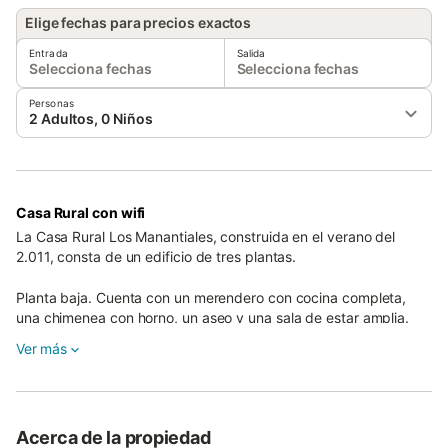
Elige fechas para precios exactos
Entrada
Salida
Selecciona fechas
Selecciona fechas
Personas
2 Adultos, 0 Niños
Casa Rural con wifi
La Casa Rural Los Manantiales, construida en el verano del
2.011, consta de un edificio de tres plantas.
Planta baja. Cuenta con un merendero con cocina completa,
una chimenea con horno, un aseo y una sala de estar amplia.
Ver más
Planta primera.Cuenta con una cocina-comedor, un baño, dos
habitaciones dobles y una suitte con baño individual.
Segunda planta.Cuenta con una cocina-comedor, un baño, dos
Acerca de la propiedad