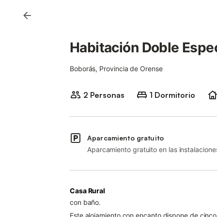
Habitación Doble Espec
Boborás, Provincia de Orense
2 Personas
1 Dormitorio
Aparcamiento gratuito
Aparcamiento gratuito en las instalacione
Casa Rural
con baño.
Este alojamiento con encanto dispone de cinc