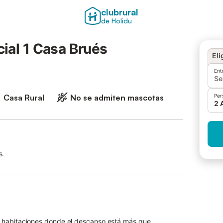
clubrural
de Holidu
ial 1 Casa Brués
Eli
Ent
Se
Casa Rural
No se admiten mascotas
Per
2 
s.
o habitaciones donde el descanso está más que