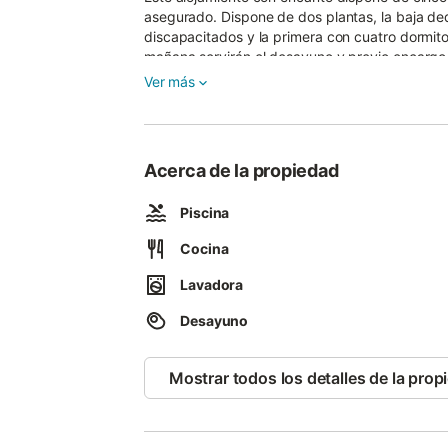
asegurado. Dispone de dos plantas, la baja de
discapacitados y la primera con cuatro dormit
mañana servirán el desayuno y previo encargo, 
hacia el paisaje verde típico de la comunidad g
Ver más
Acerca de la propiedad
Piscina
Cocina
Lavadora
Desayuno
Mostrar todos los detalles de la prop