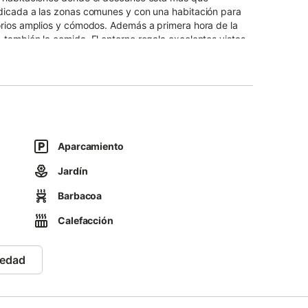
dicada a las zonas comunes y con una habitación para
orios amplios y cómodos. Además a primera hora de la
también la comida. El entorno regala excelentes vistas
allega.
Aparcamiento
Jardín
Barbacoa
Calefacción
iedad