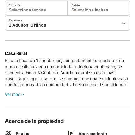
Entrada
Salida
Selecciona fechas
Selecciona fechas
Personas
2 Adultos, 0 Niños
Casa Rural
En una finca de 12 hectáreas, completamente cerrada por un
muro de sillería y con una arboleda autóctona centenaria, se
encuentra Finca A Coutada. Aquí la naturaleza es la más
absoluta protagonista, que se combina con una excelente casa
donde ha primado la comodidad y la elegancia, disponible para
viajeros llegados de cualquier parte del mundo.
Ver más
Es el lugar ideal para reunirte, con amigos, con familia, o con
gente de tu empresa. La casa te ofrece comodidad, con
salones muy amplios y habitaciones espaciosas. Tiene muchos
Acerca de la propiedad
rincones tranquilos y separados si uno quiere aislarse o trabajar.
Tiene un precioso jardín de estilo inglés de dos hectáreas, con
Piscina
Aparcamiento