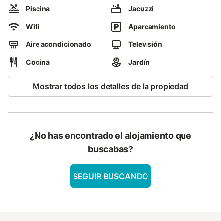
Piscina
Jacuzzi
El exterior ofrece amplios espacios con varios porches, uno
donde se encuentra la barbacoa, fregadero, cocina de gas,
Wifi
Aparcamiento
mesas y sillas; un segundo porche con sofás y amplias vistas; y
Aire acondicionado
Televisión
un tercer porche de entrada a la casa también con mobiliario de
terraza.
Cocina
Jardín
En su parte delantera, disfrutando de la mejores vistas, se ubica
nuestro fantástico jacuzzi exterior de agua caliente, ideal para
Mostrar todos los detalles de la propiedad
parejas. Este podrá contratarse por un precio extra que cubre la
limpieza, desinfección, llenado y calentamiento de agua para
esos días (ya que todo se desinfecta y llena para cada cliente).
Nuestra casa es ideal para desconectar y relajarse. También
¿No has encontrado el alojamiento que
admitimos animales de compañía por un pequeño precio extra
buscabas?
que puede consultar.
SEGUIR BUSCANDO