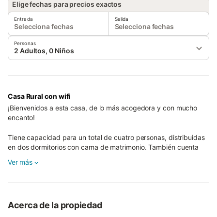
Elige fechas para precios exactos
Entrada
Salida
Selecciona fechas
Selecciona fechas
Personas
2 Adultos, 0 Niños
Casa Rural con wifi
¡Bienvenidos a esta casa, de lo más acogedora y con mucho
encanto!
Tiene capacidad para un total de cuatro personas, distribuidas
en dos dormitorios con cama de matrimonio. También cuenta
con un amplio salón con Smart TV, chimenea de pellet y aire
Ver más
acondicionado de frío/calor; cocina, equipada con lavavajillas,
horno, cafetera dolce gusto, vitrocerámica...; y dos amplios
cuartos de baño con ducha .
Cabe decir que la casa se caldea y enfría perfectamente con
Acerca de la propiedad
las maquinas y chimeneas que tiene instaladas.