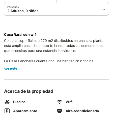
Personas
2 Adultos, 0 Niños
Casa Rural con wifi
Con una superficie de 270 m2 distribuidos en una sola planta,
esta amplia casa de campo te brinda todas las comodidades
que necesitas para una estancia inolvidable.
La Casa Lanchares cuenta con una habitación principal
equipada con aire acondicionado para tu máximo confort, así
Ver más
como 6 acogedores dormitorios independientes que aseguran
privacidad y descanso a todos los huéspedes. Además,
encontrarás una sala de estar espaciosa donde podrás relajarte
y disfrutar de momentos de tranquilidad. La cocina totalmente
Acerca de la propiedad
equipada te permitirá preparar tus propias comidas y
disfrutarlas en un ambiente acogedor.
Piscina
Wifi
Con la tecnología de entretenimiento en mente, hemos instalado
Aparcamiento
Aire acondicionado
una TV de pantalla plana de 55 pulgadas en el salón y otra en