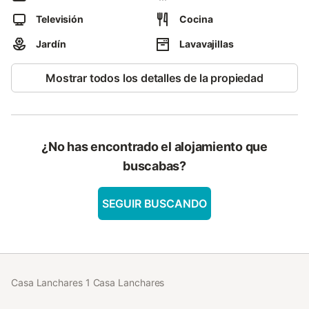
una de las habitaciones, para que puedas disfrutar de tus
Televisión
Cocina
programas favoritos durante tu estancia. Además, la Casa
Lanchares te invita a explorar su maravilloso jardín de 2000 m2,
Jardín
Lavavajillas
donde podrás disfrutar de la belleza natural que te rodea y
relajarte junto a la piscina privada. Las vistas al jardín te
Mostrar todos los detalles de la propiedad
brindarán momentos de paz y tranquilidad.
¿No has encontrado el alojamiento que
buscabas?
SEGUIR BUSCANDO
Casa Lanchares 1 Casa Lanchares