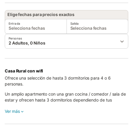
Elige fechas para precios exactos
Entrada
Salida
Selecciona fechas
Selecciona fechas
Personas
2 Adultos, 0 Niños
Casa Rural con wifi
Ofrece una selección de hasta 3 dormitorios para 4 o 6
personas.
Un amplio apartmento con una gran cocina / comedor / sala de
estar y ofrecen hasta 3 dormitorios dependiendo de tus
necesidades.
Ver más
Todos las dormitorios disponen de baño en-suite. Dos
dormitorios con doble cama individual y uno matrimonio.
Completo con su propio patio con jardín..