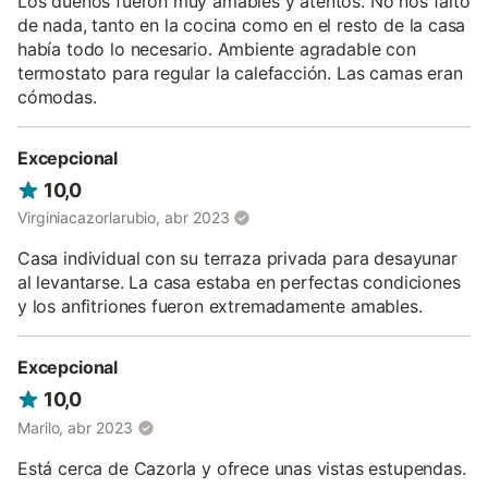
Los dueños fueron muy amables y atentos. No nos faltó
Ofrece una selección de hasta 3 dormitorios para 4 o 6
de nada, tanto en la cocina como en el resto de la casa
personas.
había todo lo necesario. Ambiente agradable con
termostato para regular la calefacción. Las camas eran
Un amplio apartamento con una gran cocina / comedor / sala de
estar y ofrecen hasta 3 dormitorios dependiendo de tus
cómodas.
necesidades.
Todos los dormitorios disponen de baño en-suite. Dos
Excepcional
dormitorios con doble cama individual y uno matrimonio.
10,0
Tenga en cuenta que cualquier no-reservado dormitorios en La
Virginiacazorlarubio, abr 2023
Higuera se bloqueará y el acceso prohibido. (VTAR/JA/00399)
Casa individual con su terraza privada para desayunar
La Parra
al levantarse. La casa estaba en perfectas condiciones
y los anfitriones fueron extremadamente amables.
Un apartamento un poco más pequeño, para 2 personas, más
compacto que ofrece cocina/comedor/salón, un cuarto de baño
con ducha grande y dormitorio con cama matrimonio. Con este
Excepcional
apartamento existe la posibilidad de usar un dormitorio
(matrimonio) adicional - La Pita. (VTAR/JA/00357)
10,0
Marilo, abr 2023
Esta estancia de calidad te permitirá sumergirte en la vida del
campo sin tener que renunciar a las comodidades de las casas
Está cerca de Cazorla y ofrece unas vistas estupendas.
modernas. La filosofía es contribuir a crear un ecosistema