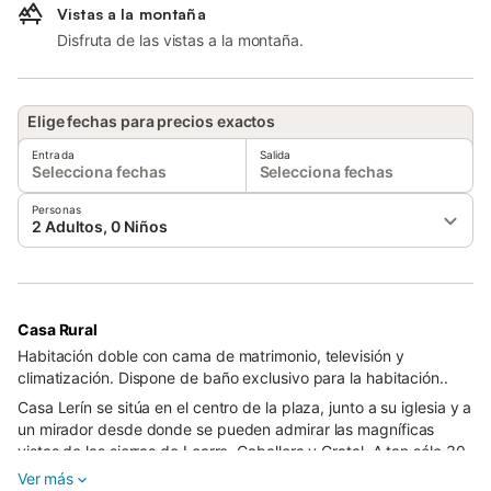
Vistas a la montaña
Disfruta de las vistas a la montaña.
Elige fechas para precios exactos
Entrada
Salida
Selecciona fechas
Selecciona fechas
Personas
2 Adultos, 0 Niños
Casa Rural
Habitación doble con cama de matrimonio, televisión y
climatización. Dispone de baño exclusivo para la habitación..
Casa Lerín se sitúa en el centro de la plaza, junto a su iglesia y a
un mirador desde donde se pueden admirar las magníficas
vistas de las sierras de Loarre, Caballera y Gratal. A tan sólo 30
kms de Huesca, podrá disfrutar de la naturaleza en un entorno
Ver más