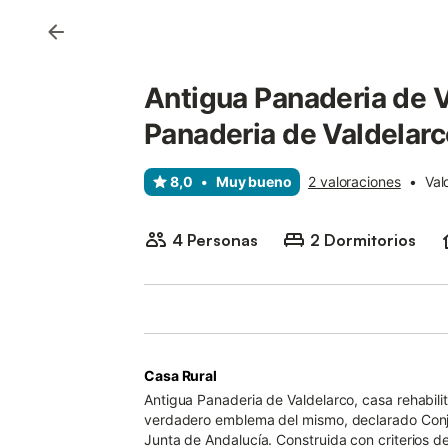
Antigua Panaderia de V
Panaderia de Valdelarc
8,0
•
Muy bueno
2 valoraciones
•
Val
4 Personas
2 Dormitorios
Casa Rural
Antigua Panaderia de Valdelarco, casa rehabilita
verdadero emblema del mismo, declarado Conjunt
Junta de Andalucía. Construida con criterios de arquitectura contemporánea, busca afanosamente la