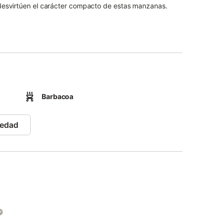
ue desvirtúen el carácter compacto de estas manzanas.
inaria restaurada para amasar, cuarto de baño, y 1
o de baño, y 1 habitación. El suelo y el techo son de
ía, encontrados en las ruinas, han sido restaurados.">
Barbacoa
iedad