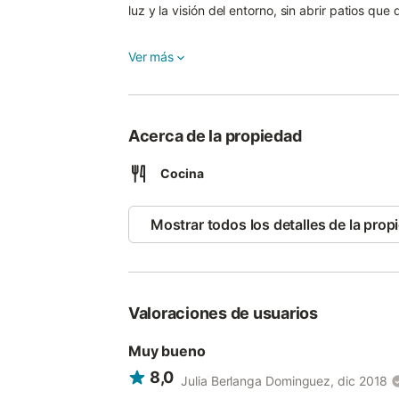
luz y la visión del entorno, sin abrir patios q
Planta baja, salón con horno de pan, y la maqu
Ver más
habitación. Primera planta, desde el salón, se accede a la terraza, con vistas al "Lomero", y a la Iglesia,
en esta planta se encuentra la cocina, un cuart
madera. Los objetos y útiles de la panader
Acerca de la propiedad
Cocina
Mostrar todos los detalles de la prop
Valoraciones de usuarios
Muy bueno
8,0
Julia Berlanga Dominguez, dic 2018