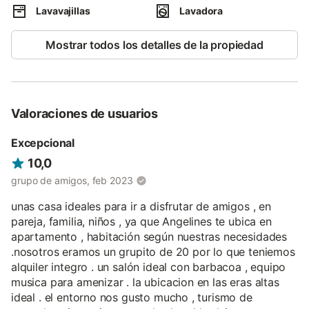
aseo. La primera planta está formada por dos habitaciones
Lavavajillas
Lavadora
dobles, con posibilidad de supletorias, un baño con hidromasaje
y secador de pelo, terraza con preciosas vistas y una chimenea.
Mostrar todos los detalles de la propiedad
Y en la segunda planta hay una habitación cuádruple con dos
camas de 2 metros, TV y un cuarto de baño con secador de
pelo y bañera hidromasaje.
Además, el alojamiento tiene 3 apartamentos rurales de dos
plantas, con distintas plazas y equipados con todo lo necesario
Valoraciones de usuarios
como cocina, TV, camas amplias, jacuzzi y bañeras
hidromasaje, baños especiales, estufa de leña y calefacción.
Excepcional
En su interior también se pueden alojar las mascotas que vayan
10,0
de viaje con sus dueños.
grupo de amigos, feb 2023
Para conocer la zona, lo mejor será tomar prestada las
unas casa ideales para ir a disfrutar de amigos , en
bicicletas que ponen a tu disposición los propietarios y salir a
pareja, familia, niños , ya que Angelines te ubica en
pasear con ella.
apartamento , habitación según nuestras necesidades
.nosotros eramos un grupito de 20 por lo que teniemos
alquiler integro . un salón ideal con barbacoa , equipo
musica para amenizar . la ubicacion en las eras altas
ideal . el entorno nos gusto mucho , turismo de