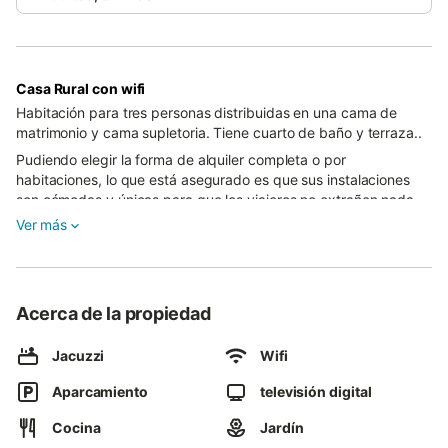
Casa Rural con wifi
Habitación para tres personas distribuidas en una cama de
matrimonio y cama supletoria. Tiene cuarto de baño y terraza..
Pudiendo elegir la forma de alquiler completa o por
habitaciones, lo que está asegurado es que sus instalaciones
son cómodas y únicas para que los viajeros no extrañen nada.
Ver más
Eras Altas se encuentra ubicada en el pueblo de Selas, a una
hora y media de Madrid. La casa tiene varias décadas y en su
reconstrucción, los propietarios han intentado conservar el
mayor número de detalles decorativos de épocas pasadas y
Acerca de la propiedad
utilizar materiales nobles de la zona como pino, sabina o piedra.
El interior cuenta con todas las comodidades imaginables para
Jacuzzi
Wifi
ofrecer una estancia con una calidad insuperable y está
dividido en tres plantas
Aparcamiento
televisión digital
En la planta baja se encuentra el salón comedor con chimenea,
Cocina
Jardín
TV y juegos de mesa , una cocina totalmente equipada y un