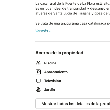
La casa rural de la Fuente de La Flora está sit
Es un lugar ideal de tranquilidad y descanso en
afueras de Santa Lucía de Tirajana y goza de vi
Se trata de una antiquísima casa catalogada por
dotándola de las máximas comodidades, conserva
Ver más
no existe ninguna barrera arquitectónica para m
accesibilidad universal y está certificada por 
Acerca de la propiedad
Piscina
Aparcamiento
Televisión
Jardín
Mostrar todos los detalles de la prop