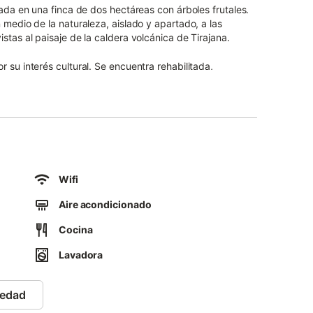
uada en una finca de dos hectáreas con árboles frutales.
 medio de la naturaleza, aislado y apartado, a las
stas al paisaje de la caldera volcánica de Tirajana.
 su interés cultural. Se encuentra rehabilitada,
ndo su estructura y arquitectura tradicional. En ella,
inusválidos físicos, fue diseñada bajo el criterio de
PREDIF.
Wifi
Aire acondicionado
Cocina
Lavadora
iedad