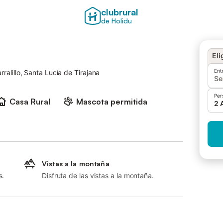
clubrural
de Holidu
Eli
Ent
arralillo, Santa Lucía de Tirajana
Se
Per
Casa Rural
Mascota permitida
2 
Vistas a la montaña
s.
Disfruta de las vistas a la montaña.