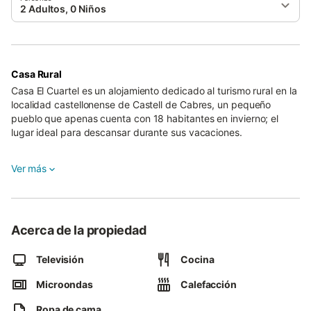
2 Adultos, 0 Niños
Casa Rural
Casa El Cuartel es un alojamiento dedicado al turismo rural en la
localidad castellonense de Castell de Cabres, un pequeño
pueblo que apenas cuenta con 18 habitantes en invierno; el
lugar ideal para descansar durante sus vacaciones.
Cuenta con capacidad para albergar hasta 6 personas en una
Ver más
habitación doble, una de matrimonio, otra individual y un sofá-
cama en el salón. Está completamente restaurada conservando
su encanto rural único.
Castell de Cabres pertenece a la Tinença de Benifassà, a solo
Acerca de la propiedad
22 kilómetros de la bella localidad de Morella.
Televisión
Cocina
Microondas
Calefacción
Ropa de cama