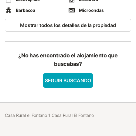
Especialmente recomendable es conocer la gastronomía de la
zona, destacando en ella sus exquisitos jamones, que te
Barbacoa
Microondas
volverán completamente loco.">
Mostrar todos los detalles de la propiedad
¿No has encontrado el alojamiento que
buscabas?
SEGUIR BUSCANDO
Casa Rural el Fontano 1 Casa Rural El Fontano