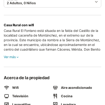
2 Adultos, 0 Niños
Casa Rural con wifi
Casa Rural El Fontano está situada en la falda del Castillo de la
localidad cacereña de Montánchez, en el extremo sur de la
provincia. Este municipio da nombre a la Sierra de Montánchez,
en la cual se encuentra, ubicándose aproximadamente en el
centro del cuadrilátero que forman Cáceres, Mérida, Don Benito
y Trujillo, relativamente próximo al centro geográfico de
Ver más
Extremadura.
Esta casa, cuyos orígenes se remontan al año 1890, adquiere
en la actualidad una nueva utilidad: Casa rural. En ella se han
habilitado cómodas habitaciones, respetando en la medida de
Acerca de la propiedad
los posible todos los resquicios y la arquitectura del pasado.
Dispone de dos dormitorios de matrimonio y una doble. Cuenta
Wifi
Aire acondicionado
además con una amplia terraza desde donde podemos ver el
Castillo de Montánchez, así como los llanos que le rodean, ya
Televisión
Cocina
que este municipio se encuentra a unos 800 metros de altura.
Lavavajillas
Lavadora