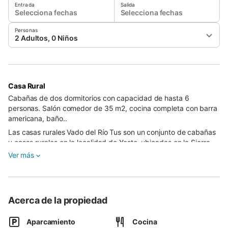
Entrada
Salida
Selecciona fechas
Selecciona fechas
Personas
2 Adultos, 0 Niños
Casa Rural
Cabañas de dos dormitorios con capacidad de hasta 6
personas. Salón comedor de 35 m2, cocina completa con barra
americana, baño..
Las casas rurales Vado del Río Tus son un conjunto de cabañas
y casas rurales en la localidad de Yeste, ubicadas en la Sierra
del Segura dentro del parque natural en la aldea de Vado de
Ver más
Tus, uno de los parajes más bonitos de toda la zona.Cada una
de las cabañas tiene 70 metros cuadrados y dos dormitorios.El
entorno es perfecto para realizar senderismo, montañismo o
diferentes rutas entre uno de los lugares más bonitos de
Acerca de la propiedad
Albacete, el Calar del Mundo y el Calar de la Sima, junto al río
Tus y el desfiladero de Infierno.
Aparcamiento
Cocina