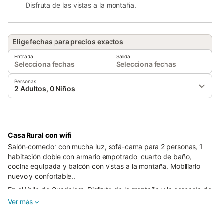
Disfruta de las vistas a la montaña.
Elige fechas para precios exactos
Entrada
Salida
Selecciona fechas
Selecciona fechas
Personas
2 Adultos, 0 Niños
Casa Rural con wifi
Salón-comedor con mucha luz, sofá-cama para 2 personas, 1
habitación doble con armario empotrado, cuarto de baño,
cocina equipada y balcón con vistas a la montaña. Mobiliario
nuevo y confortable..
En el Valle de Guadalest. Disfruta de la montaña y la cercanía de
la costa. Ideal para parejas, amigos o familias.
Ver más
Los Apartamentos Serrella se encuentran en el pueblo de