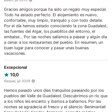
Disponen de salón-comedor con mucha luz, sofá-cama para 2
Gracias amigos porque ha sido un regalo muy especial.
personas, 1 habitación doble con armario empotrado, cuarto de
baño, cocina equipada y balcón con vistas a la montaña.
Todo ha estado perfecto. El alojamiento es nuevo,
Mobiliario nuevo y confortable.
confortable, muy limpio, tranquilo y con todo detalle.
Por el día hemos estado conociendo la zona Guadalest,
En Recepción recogerás las llaves y dispones de toda la
las fuentes del Algar, los pueblitos del entorno, el
información de la zona; que visitar, restaurantes, rutas
embalse… Por las noches salíamos a pasear y algún día
senderistas, en bicicleta, dónde practicar escalada,
a cenar a los restaurantes del pueblo. En resumen, un
barranquismo, etc.
buen lugar para conocer y pasar unas buenas
vacaciones.
Excepcional
10,0
Raquel, jul 2009
Hemos pasado unos dias tranquilos paseando por los
pueblos del Valle de Guadalest. Descubrimos un rio que
a los niños les encanto y ibamos a bañarnos. Por las
noches se agradecia el fresco y el silencio. Benimantell