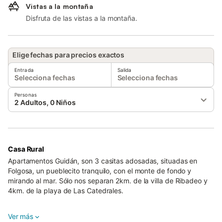
Vistas a la montaña
Disfruta de las vistas a la montaña.
Elige fechas para precios exactos
Entrada
Salida
Selecciona fechas
Selecciona fechas
Personas
2 Adultos, 0 Niños
Casa Rural
Apartamentos Guidán, son 3 casitas adosadas, situadas en
Folgosa, un pueblecito tranquilo, con el monte de fondo y
mirando al mar. Sólo nos separan 2km. de la villa de Ribadeo y
4km. de la playa de Las Catedrales.
Los apartamentos constan de salón-cocina-comedor, 2 ó 3
Ver más
dormitorios dobles, 1 ó 2 baños, dependiendo de si son para 4 ó