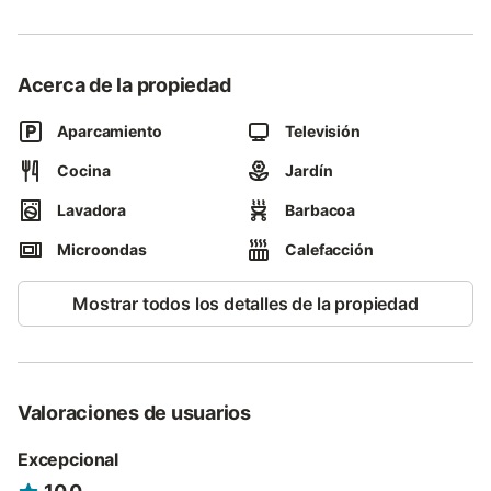
6 personas.
Están equipados con lo necesario para la cocina, ropa de cama
(cambio cada 3 días), toallas (cambio diario), lavadora, plancha,
Acerca de la propiedad
calefacción, chimenea. Todos tienen porche, aparcamiento y
jardín.
Aparcamiento
Televisión
Su privilegiada situación permite visitar en muy poco tiempo
Cocina
Jardín
numerosos pueblos marineros tanto de Galicia cómo de
Asturias, pueblos de interior de gran interés histórico y
Lavadora
Barbacoa
monumental; disfrutar de nuestra gastronomía en numerosos y
buenos restaurantes de la zona, practicar deportes acuáticos,
Microondas
Calefacción
paseos en lancha por la ría, caminatas por el monte o por un
paseo que bordea toda la costa, etc.
Mostrar todos los detalles de la propiedad
Estamos seguros de que podrá llevarse un gran recuerdo de su
estancia entre nosotros.
Valoraciones de usuarios
Excepcional