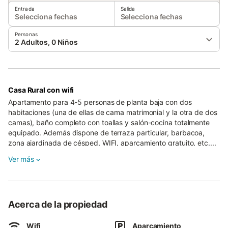
Entrada
Salida
Selecciona fechas
Selecciona fechas
Personas
2 Adultos, 0 Niños
Casa Rural con wifi
Apartamento para 4-5 personas de planta baja con dos
habitaciones (una de ellas de cama matrimonial y la otra de dos
camas), baño completo con toallas y salón-cocina totalmente
equipado. Además dispone de terraza particular, barbacoa,
zona ajardinada de césped, WIFI, aparcamiento gratuito, etc....
Casa Carín es un complejo turístico formado por un conjunto de
Ver más
siete apartamentos y una casa de dos plantas con dos
apartamentos en su interior.
Los apartamentos están dentro de una finca rodeada de verdes
Acerca de la propiedad
praderas con maravillosas vistas al mar y a la montaña. Es el
lugar perfecto para descansar y disfrutar de las vacaciones.
Wifi
Aparcamiento