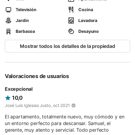
Casa Carín está situada en el tranquilo pueblo de Cadavedo, en
pleno Camino de Santiago, y declarado pueblo más bonito de
Televisión
Cocina
Asturias, rodeado de las hermosas villas marineras de Luarca,
capital del concejo y Cudillero.
Jardín
Lavadora
Los apartamentos cuentan con todas las comodidades
Barbacoa
Desayuno
necesarias para que sus inquilinos puedan disfrutar de unos
días de paz y tranquilidad, sin preocuparse de nada. Cada
Mostrar todos los detalles de la propiedad
apartamento tiene una habitación con una cama de matrimonio
y otra habitación con dos camas normales. Baño con ducha.
Salón-Cocina totalmente equipada. Menaje de cocina. Terraza
con mesa y sillas para contemplar el fabuloso paisaje.
Valoraciones de usuarios
Excepcional
10,0
José Luis Iglesias Justo, oct 2021
El apartamento, totalmente nuevo, muy cómodo y en
un entorno perfecto para descansar. Samuel, el
gerente, muy atento y servicial. Todo perfecto