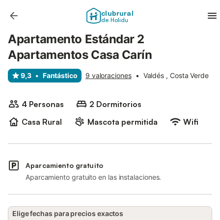
clubrural
de Holidu
Apartamento Estándar 2
Apartamentos Casa Carín
9,3
•
Fantástico
9 valoraciones
•
Valdés , Costa Verde
4 Personas
2 Dormitorios
Casa Rural
Mascota permitida
Wifi
Aparcamiento gratuito
Aparcamiento gratuito en las instalaciones.
Elige fechas para precios exactos