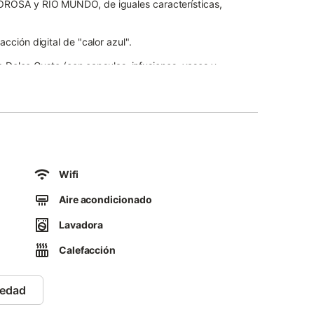
ROSA y RÍO MUNDO, de iguales características,
cción digital de "calor azul".
ra Dolce Gusto (con capsulas, infusiones, vasos y
 y jabón para manos.
a tiene un pequeño sofá cama para 1 niño.
Wifi
Aire acondicionado
za un día no otro sí, no obstante si necesitasen una
Lavadora
n que solicitarlo y se le haría gustosamente y de forma
Calefacción
, desde uno a tres dormitorios, perfectamente
isfrutar de la tranquilidad y del encanto del turismo
iedad