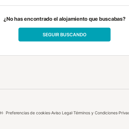
de la Sierra, posiblemente el pueblo más bonito y
ra y las Villas, declarado Conjunto Histórico-Artístico
¿No has encontrado el alojamiento que buscabas?
SEGUIR BUSCANDO
bH
·
Preferencias de cookies
·
Aviso Legal
·
Términos y Condiciones
·
Priva