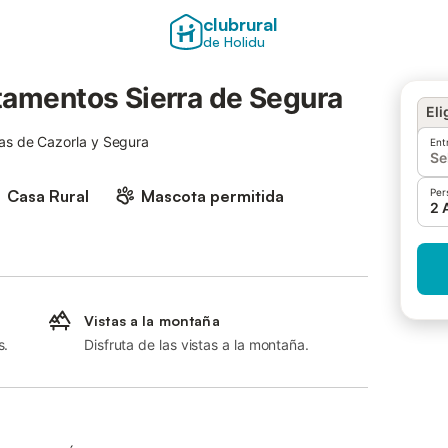
clubrural
de Holidu
tamentos Sierra de Segura
Eli
rras de Cazorla y Segura
Ent
Se
Casa Rural
Mascota permitida
Per
2 
Vistas a la montaña
s.
Disfruta de las vistas a la montaña.