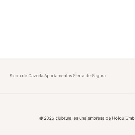
Nos encontramos en el casco urbano de Segura 
emblemático del Parque Natural de Cazorla, Segu
por la UNESCO.
Nuestras viviendas disponen wifi gratuito.
Sierra de Cazorla Apartamentos Sierra de Segura
©
2026
clubrural es una empresa de Holidu Gm