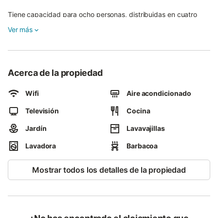
Tiene capacidad para ocho personas, distribuidas en cuatro
habitaciones dobles -una de ellas con terraza orientada al sur
Ver más
con bonitas vistas a la sierra-. La casa también cuenta con dos
cuartos de baño, cocina completamente equipada, y un salón
comedor amplio con chimenea. Además, tiene dos patios, uno
de ellos con barbacoa y horno de leña.
Acerca de la propiedad
Wifi
Aire acondicionado
Televisión
Cocina
Jardín
Lavavajillas
Lavadora
Barbacoa
Mostrar todos los detalles de la propiedad