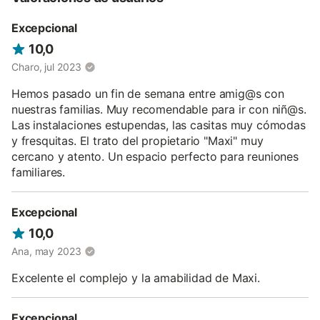
reuniones familiares, de amigos, cumpleaños, comuniones, etc.
El salón cuenta con: conexión a Internet, chimenea, barbacoa,
Excepcional
horno de leña, sofás, barra de bar, grifo de cerveza, botellero,
10,0
frigorífico, menaje y microondas.
Charo, jul 2023
NOTA
El salón acristalado no dispone de ningún tipo aparato
Hemos pasado un fin de semana entre amig@s con
reproductor audiovisual o de música. El Colmenar de las Eras no
nuestras familias. Muy recomendable para ir con niñ@s.
organiza ningún tipo de evento, solo alquilamos el espacio
Las instalaciones estupendas, las casitas muy cómodas
(consúltenos).
y fresquitas. El trato del propietario "Maxi" muy
cercano y atento. Un espacio perfecto para reuniones
También disponemos de plancha, cuna, trona y bañera para
familiares.
bebés, bajo petición.
El Colmenar de las Eras cuenta con lo necesario para dotar a
Excepcional
sus visitantes de la mayor comodidad en un entorno rural único.
10,0
Ana, may 2023
Excelente el complejo y la amabilidad de Maxi.
Excepcional